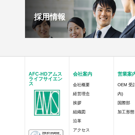
採用情報
AFC-HDアムス
会社案内
営業案
ライフサイエン
ス
会社概要
OEM 受
経営理念
内)
挨拶
国際部
組織図
加工形態
沿革
アクセス