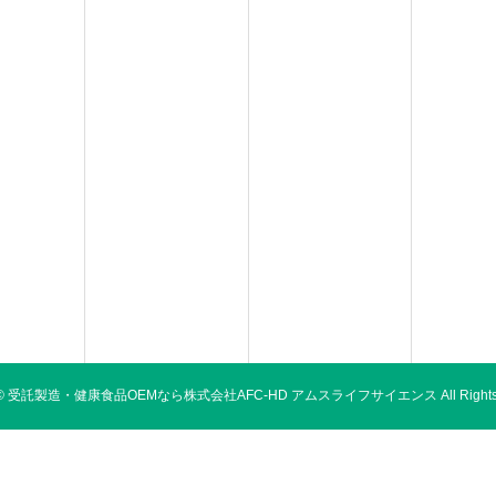
ht © 受託製造・健康食品OEMなら株式会社AFC-HD アムスライフサイエンス All Rights R