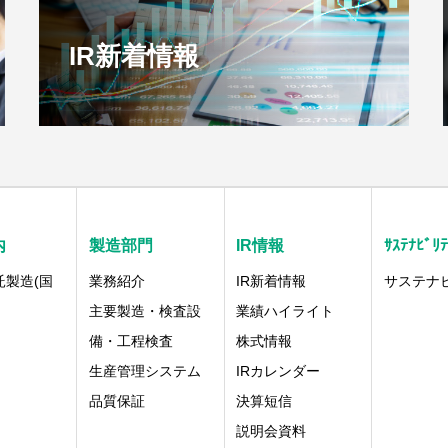
IR新着情報
内
製造部門
IR情報
ｻｽﾃﾅﾋﾞﾘﾃ
託製造(国
業務紹介
IR新着情報
サステナ
主要製造・検査設
業績ハイライト
備・工程検査
株式情報
生産管理システム
IRカレンダー
品質保証
決算短信
説明会資料