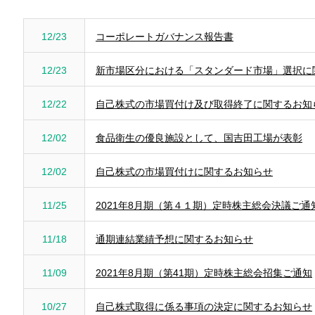
12/23
コーポレートガバナンス報告書
12/23
新市場区分における「スタンダード市場」選択に
12/22
自己株式の市場買付け及び取得終了に関するお知
12/02
食品衛生の優良施設として、国吉田工場が表彰
12/02
自己株式の市場買付けに関するお知らせ
11/25
2021年8月期（第４１期）定時株主総会決議ご通
11/18
通期連結業績予想に関するお知らせ
11/09
2021年8月期（第41期）定時株主総会招集ご通知
10/27
自己株式取得に係る事項の決定に関するお知らせ