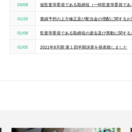
03/08
仮監査等委員である取締役（一時監査等委員であ
01/20
業績予想の上方修正及び配当金の増配に関するお
01/08
監査等委員である取締役の逝去及び異動に関する
01/05
2021年8月期 第１四半期決算を発表致しました