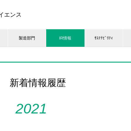
サイエンス
製造部門
IR情報
ｻｽﾃﾅﾋﾞﾘﾃｨ
新着情報履歴
2021