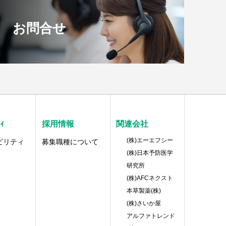
お問合せ
ｨ
採用情報
関連会社
(株)エーエフシー
ビリティ
募集職種について
(株)日本予防医学
研究所
(株)AFCネクスト
本草製薬(株)
(株)さいか屋
アルファトレンド