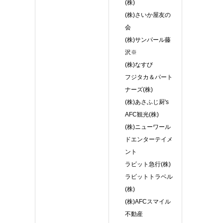
(株)
(株)さいか屋友の
会
(株)サンパール藤
沢※
(株)なすび
フジタカ＆パート
ナーズ(株)
(株)あさふじ厨's
AFC観光(株)
(株)ニューワール
ドエンターテイメ
ント
ラビット急行(株)
ラビットトラベル
(株)
(株)AFCスマイル
不動産