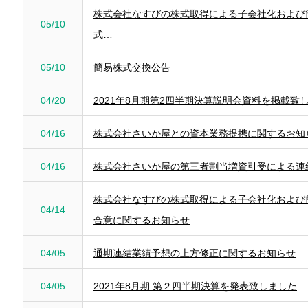
株式会社なすびの株式取得による子会社化および
05/10
式…
05/10
簡易株式交換公告
04/20
2021年8月期第2四半期決算説明会資料を掲載致
04/16
株式会社さいか屋との資本業務提携に関するお知
04/16
株式会社さいか屋の第三者割当増資引受による連
株式会社なすびの株式取得による子会社化および
04/14
合意に関するお知らせ
04/05
通期連結業績予想の上方修正に関するお知らせ
04/05
2021年8月期 第２四半期決算を発表致しました