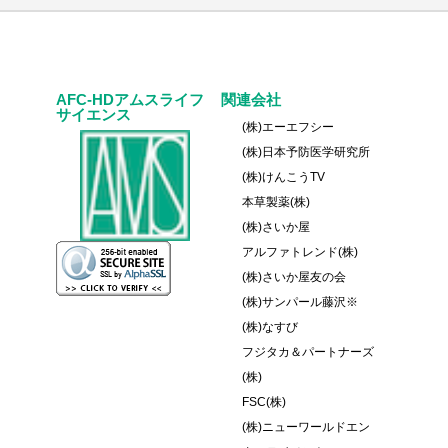
AFC-HDアムスライフ
関連会社
サイエンス
(株)エーエフシー
(株)日本予防医学研究所
(株)けんこうTV
本草製薬(株)
(株)さいか屋
アルファトレンド(株)
(株)さいか屋友の会
(株)サンパール藤沢※
(株)なすび
フジタカ＆パートナーズ
(株)
FSC(株)
(株)ニューワールドエン